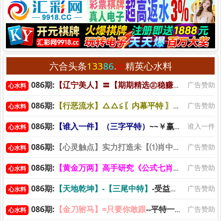
六合头条
133
86
.
cc
精英心水料
086期:
【辽宁美人】〓【期期精选㊣稳赚35码】
广告赞助
心水料
086期:
【行恶流水】△△≦〖内幕平特 〗
≧△△
广告赞助
心水料
086期:
【谁入一件】（三字平特）
~~￥赢之有道￥
谁入一件
心水料
086期:
【心灵触点】实力打造未【⑴肖中特】
你行动了
广告赞助
心水料
086期:
【黄金万两】高手研究《公式七肖》
中奖不再难
广告赞助
心水料
086期:
【天地乾坤】-【三尾中特】
-受益非浅压倒一切
广告赞助
心水料
086期:
【金刀驸马】=只要你敢跟
--平特一肖---
广告赞助
心水料