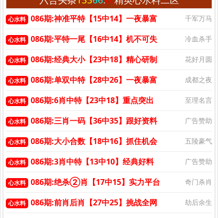
086期:神准平特【15中14】一夜暴富
千军万马
心水料
086期:平特一尾【16中14】机不可失
冷血杀手
心水料
086期:经典大小【23中18】精心研制
花好月圆
心水料
086期:单双中特【28中26】一夜暴富
成都之夜
心水料
086期:6肖中特【23中18】重点突出
至理名言
心水料
086期:三肖一码【36中35】跟好资料
广告赞助
心水料
086期:大小合数【18中16】抓住机会
五陵豪气
心水料
086期:3肖中特【13中10】经典好料
广告赞助
心水料
086期:绝杀②肖【17中15】实力平台
奇门杀肖
心水料
086期:前肖后肖【27中25】挑战全网
劫后余生
心水料