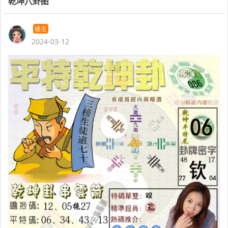
乾坤八卦图
楼主
2024-03-12