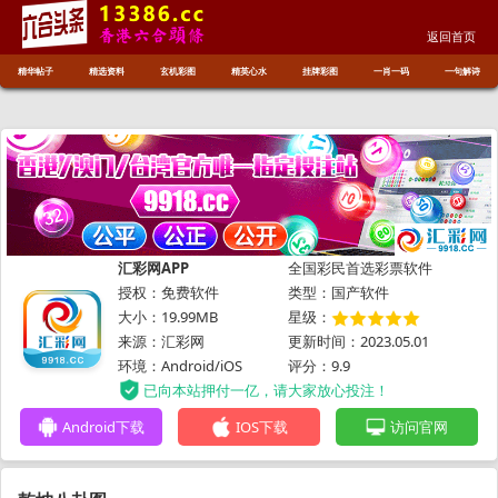
帮助(,detail.htm)
返回首页
精华帖子
精选资料
玄机彩图
精英心水
挂牌彩图
一肖一码
一句解诗
汇彩网APP
全国彩民首选彩票软件
授权：免费软件
类型：国产软件
大小：19.99MB
星级：
来源：汇彩网
更新时间：2023.05.01
环境：Android/iOS
评分：9.9
已向本站押付一亿，请大家放心投注！
Android下载
IOS下载
访问官网