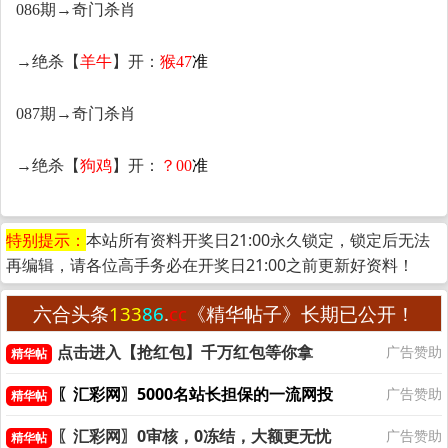
086期→奇门杀肖
→绝杀【
羊牛
】开：
猴47
准
087期→奇门杀肖
→绝杀【
狗鸡
】开：
？00
准
特别提示：
本站所有资料开奖日21:00永久锁定，锁定后无法
再编辑，请各位高手务必在开奖日21:00之前更新好资料！
六合头条
133
86
.
cc
《精华帖子》长期已公开！
点击进入【抢红包】千万红包等你拿
广告赞助
精华帖
〖汇彩网〗5000名站长担保的一流网投
广告赞助
精华帖
〖汇彩网〗0审核，0冻结，大额更无忧
广告赞助
精华帖