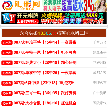
六合头条
133
66
.
cc
精英心水料二区
087期:神准平特【15中14】一夜暴富
千军万马
心水料
087期:平特一尾【16中14】机不可失
冷血杀手
心水料
087期:经典大小【23中18】精心研制
花好月圆
心水料
087期:单双中特【28中26】一夜暴富
成都之夜
心水料
087期:6肖中特【23中18】重点突出
至理名言
心水料
087期:三肖一码【36中35】跟好资料
广告赞助
心水料
087期:大小合数【18中16】抓住机会
五陵豪气
心水料