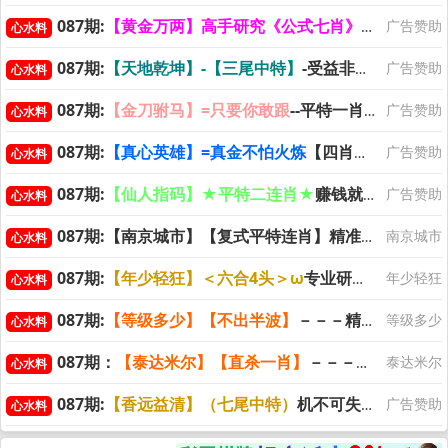
087期:
【黄金万两】高手研究《公式七肖》
中奖不再难
广告赞助
心水料
087期:
【天地乾坤】-【三尾中特】
-受益非浅压倒一切
广告赞助
心水料
087期:
【金刀驸马】=只要你敢跟
--平特一肖---
广告赞助
心水料
087期:
【真心英雄】=真金不怕火炼
【四肖八码】
广告赞助
心水料
087期:
【仙人指码】★平特二连肖★
赚钱就是简单
广告赞助
心水料
087期:【南京城市】【复式平特连肖】精准码料=致富
南京城市
心水料
087期:
【年少轻狂】＜六合4头＞ω
专业研究==
年少轻狂
心水料
087期:
【等级多少】【不出半波】
－－－精品推荐
等级多少
心水料
087期：
【泰达米尔】【直杀一肖】
－－－精品推荐
泰达米尔
心水料
087期:
【香远益清】（七尾中特）
机不可失,时不可再来！
广告赞助
心水料