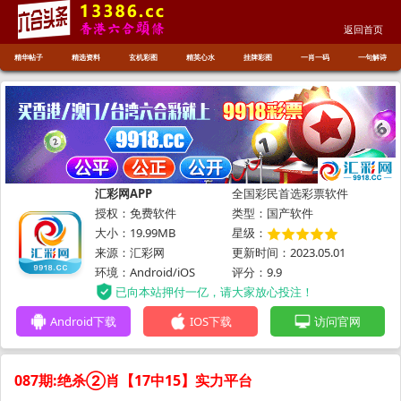
返回首页
精华帖子
精选资料
玄机彩图
精英心水
挂牌彩图
一肖一码
一句解诗
汇彩网APP
全国彩民首选彩票软件
授权：免费软件
类型：国产软件
大小：19.99MB
星级：
来源：汇彩网
更新时间：2023.05.01
环境：Android/iOS
评分：9.9
已向本站押付一亿，请大家放心投注！
Android下载
IOS下载
访问官网
087期:绝杀②肖【17中15】实力平台