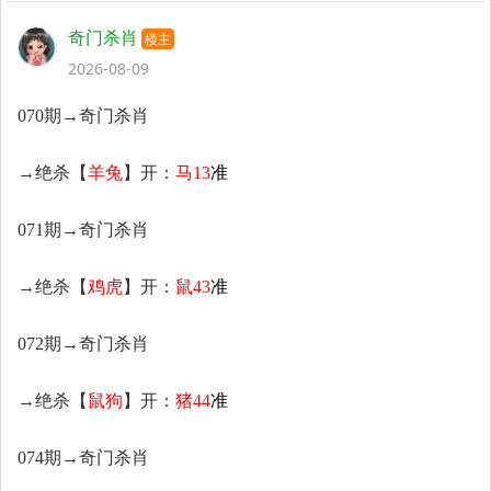
奇门杀肖
楼主
2026-08-09
070期→奇门杀肖
→绝杀【
羊兔
】开：
马13
准
071期→奇门杀肖
→绝杀【
鸡虎
】开：
鼠43
准
072期→奇门杀肖
→绝杀【
鼠狗
】开：
猪44
准
074期→奇门杀肖