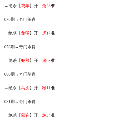
→绝杀【
鸡羊
】开：
兔28
准
076期→奇门杀肖
→绝杀【
兔猴
】开：
虎17
准
078期→奇门杀肖
→绝杀【
蛇鼠
】开：
猪08
准
080期→奇门杀肖
→绝杀【
马虎
】开：
猴11
准
081期→奇门杀肖
→绝杀【
鼠狗
】开：
鸡34
准