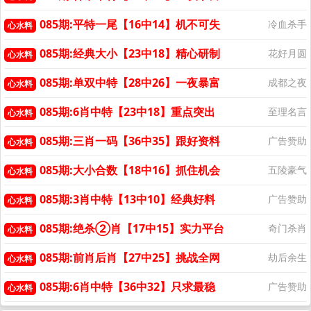
085期:平特一尾【16中14】机不可失
冷血杀手
心水料
085期:经典大小【23中18】精心研制
花好月圆
心水料
085期:单双中特【28中26】一夜暴富
成都之夜
心水料
085期:6肖中特【23中18】重点突出
至理名言
心水料
085期:三肖一码【36中35】跟好资料
广告赞助
心水料
085期:大小合数【18中16】抓住机会
五陵豪气
心水料
085期:3肖中特【13中10】经典好料
广告赞助
心水料
085期:绝杀②肖【17中15】实力平台
奇门杀肖
心水料
085期:前肖后肖【27中25】挑战全网
劫后余生
心水料
085期:6肖中特【36中32】只求最稳
广告赞助
心水料