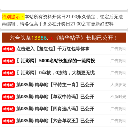
特别提示：
本站所有资料开奖日21:00永久锁定，锁定后无法
再编辑，请各位高手务必在开奖日21:00之前更新好资料！
六合头条
133
86
.
cc
《精华帖子》长期已公开！
点击进入【抢红包】千万红包等你拿
广告赞助
精华帖
〖汇彩网〗5000名站长担保的一流网投
广告赞助
精华帖
〖汇彩网〗0审核，0冻结，大额更无忧
广告赞助
精华帖
第085期:精华帖【平特主一肖】已公开
大漠肥龙
精华帖
第085期:精华帖【单双中特码】已公开
不负时光
精华帖
第085期:精华帖【四肖选八码】已公开
广告赞助
精华帖
第085期:精华帖【六合单双王】已公开
广告赞助
精华帖