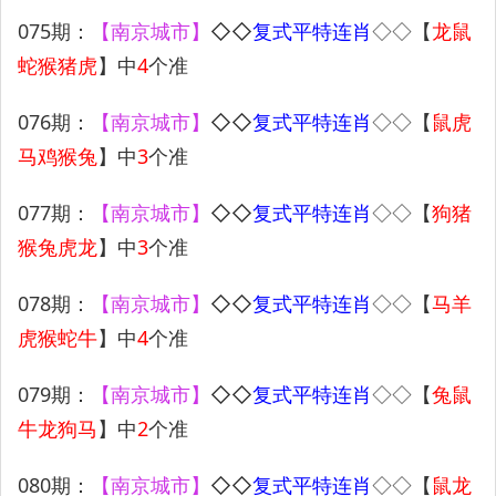
075
期：
◇◇
【南京城市】
复式平特连肖
◇◇【
龙鼠
】中
4
蛇猴猪虎
个准
076
期：
◇◇
【南京城市】
复式平特连肖
◇◇【
鼠虎
】中
3
马鸡猴兔
个准
077
期：
◇◇
【南京城市】
复式平特连肖
◇◇【
狗猪
】中
3
猴兔虎龙
个准
078
期：
◇◇
【南京城市】
复式平特连肖
◇◇【
马羊
】中
4
虎猴蛇牛
个准
079
期：
◇◇
【南京城市】
复式平特连肖
◇◇【
兔鼠
】中
2
牛龙狗马
个准
080
期：
◇◇
【南京城市】
复式平特连肖
◇◇【
鼠龙