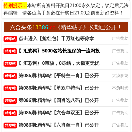
特别提示：
本站所有资料开奖日21:00永久锁定，锁定后无法
再编辑，请各位高手务必在开奖日21:00之前更新好资料！
六合头条
133
86
.
cc
《精华帖子》长期已公开！
点击进入【抢红包】千万红包等你拿
广告赞助
精华帖
〖汇彩网〗5000名站长担保的一流网投
广告赞助
精华帖
〖汇彩网〗0审核，0冻结，大额更无忧
广告赞助
精华帖
第086期:精华帖【平特主一肖】已公开
大漠肥龙
精华帖
第086期:精华帖【单双中特码】已公开
不负时光
精华帖
第086期:精华帖【四肖选八码】已公开
广告赞助
精华帖
第086期:精华帖【六合单双王】已公开
广告赞助
精华帖
第086期:精华帖【六肖至一肖】已公开
广告赞助
精华帖