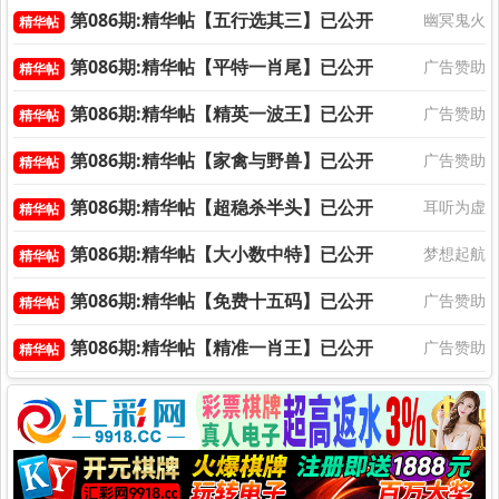
第086期:精华帖【五行选其三】已公开
幽冥鬼火
精华帖
第086期:精华帖【平特一肖尾】已公开
广告赞助
精华帖
第086期:精华帖【精英一波王】已公开
广告赞助
精华帖
第086期:精华帖【家禽与野兽】已公开
广告赞助
精华帖
第086期:精华帖【超稳杀半头】已公开
耳听为虚
精华帖
第086期:精华帖【大小数中特】已公开
梦想起航
精华帖
第086期:精华帖【免费十五码】已公开
广告赞助
精华帖
第086期:精华帖【精准一肖王】已公开
广告赞助
精华帖