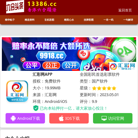
帮助(,detail.htm)
返回首页
精华帖子
精选资料
玄机彩图
精英心水
挂牌彩图
一肖一码
一句解诗
汇彩网APP
全国彩民首选彩票软件
授权：免费软件
类型：国产软件
大小：19.99MB
星级：
来源：汇彩网
更新时间：2023.05.01
环境：Android/iOS
评分：9.9
已向本站押付一亿，请大家放心投注！
Android下载
IOS下载
访问官网