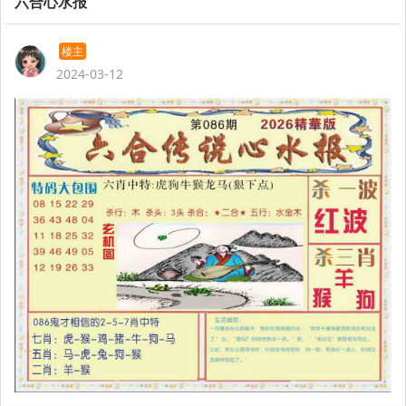
六合心水报
楼主
2024-03-12